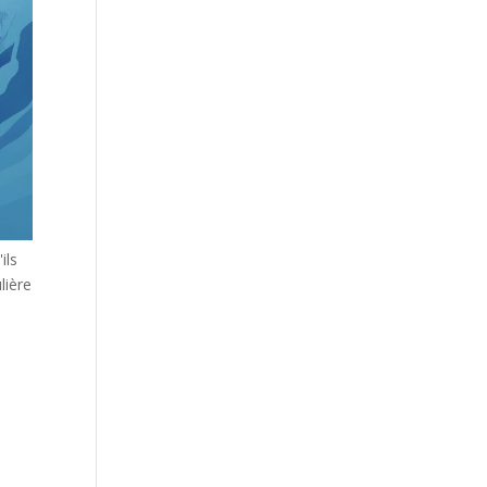
ils
lière