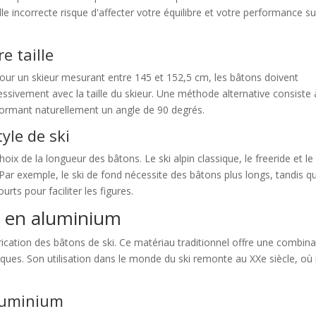
le incorrecte risque d'affecter votre équilibre et votre performance su
e taille
pour un skieur mesurant entre 145 et 152,5 cm, les bâtons doivent
ivement avec la taille du skieur. Une méthode alternative consiste 
s formant naturellement un angle de 90 degrés.
yle de ski
hoix de la longueur des bâtons. Le ski alpin classique, le freeride et le
ar exemple, le ski de fond nécessite des bâtons plus longs, tandis qu
rts pour faciliter les figures.
ns en aluminium
ication des bâtons de ski. Ce matériau traditionnel offre une combin
ques. Son utilisation dans le monde du ski remonte au XXe siècle, où i
luminium