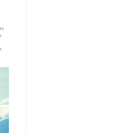
res
s
e.