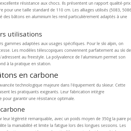
xcellente résistance aux chocs. Ils présentent un rapport qualité-prix
e pour une taille standard de 110 cm. Les alliages utilisés (5083, 508
ité des bâtons en aluminium les rend particulièrement adaptés à une
s utilisations
rs gammes adaptées aux usages spécifiques. Pour le ski alpin, on
bustesse. Les modèles télescopiques conviennent parfaitement au ski d
s'adressent au freestyle. La polyvalence de l'aluminium permet son
fond à la pratique en station.
bâtons en carbone
avancée technologique majeure dans l'équipement du skieur. Cette
sent les pratiquants exigeants. Leur fabrication intègre
pour garantir une résistance optimale.
 carbone
ar leur légèreté remarquable, avec un poids moyen de 350g la paire p
lite la maniabilité et limite la fatigue lors des longues sessions. Les