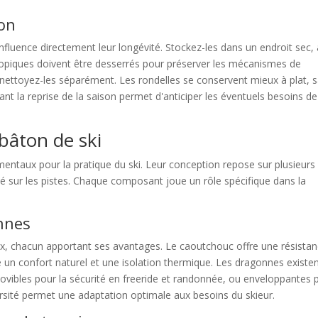
son
fluence directement leur longévité. Stockez-les dans un endroit sec, 
lescopiques doivent être desserrés pour préserver les mécanismes de
t nettoyez-les séparément. Les rondelles se conservent mieux à plat, 
nt la reprise de la saison permet d'anticiper les éventuels besoins de
bâton de ski
mentaux pour la pratique du ski. Leur conception repose sur plusieurs
ité sur les pistes. Chaque composant joue un rôle spécifique dans la
onnes
ux, chacun apportant ses avantages. Le caoutchouc offre une résista
e un confort naturel et une isolation thermique. Les dragonnes existe
 amovibles pour la sécurité en freeride et randonnée, ou enveloppantes 
ersité permet une adaptation optimale aux besoins du skieur.